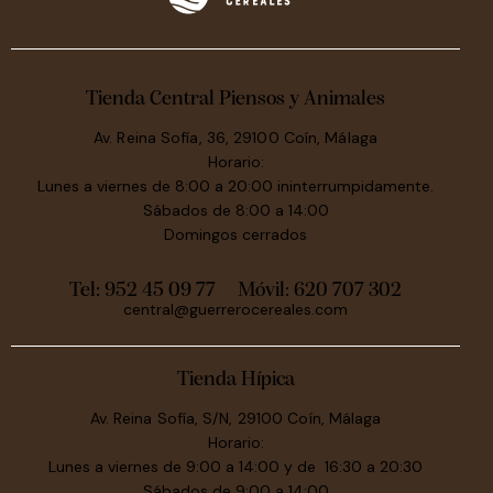
Tienda Central Piensos y Animales
Av. Reina Sofía, 36, 29100 Coín, Málaga
Horario:
Lunes a viernes de 8:00 a 20:00 ininterrumpidamente.
Sábados de 8:00 a 14:00
Domingos cerrados
Tel: 952 45 09 77
Móvil:
620 707 302
central@guerrerocereales.com
Tienda Hípica
Av. Reina Sofía, S/N, 29100 Coín, Málaga
Horario:
Lunes a viernes de 9:00 a 14:00 y de 16:30 a 20:30
Sábados de 9:00 a 14:00