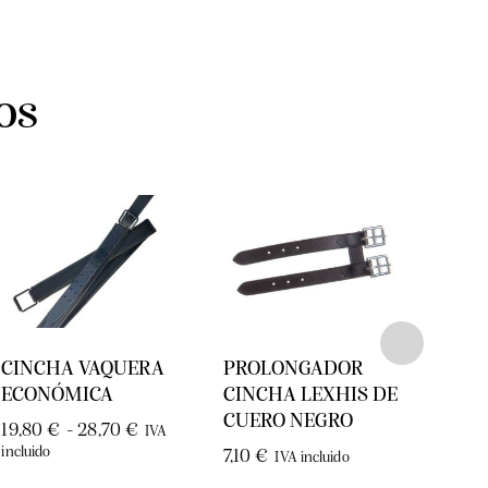
os
CINCHA VAQUERA
PROLONGADOR
PRO
ECONÓMICA
CINCHA LEXHIS DE
CIN
CUERO NEGRO
BOR
19,80
€
-
28,70
€
IVA
SYN
incluido
7,10
€
IVA incluido
14,5