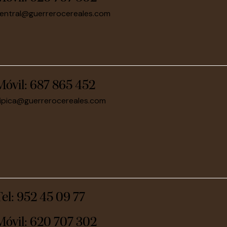
entral@guerrerocereales.com
Móvil:
687 865 452
ipica@guerrerocereales.com
Tel: 952 45 09 77
Móvil:
620 707 302