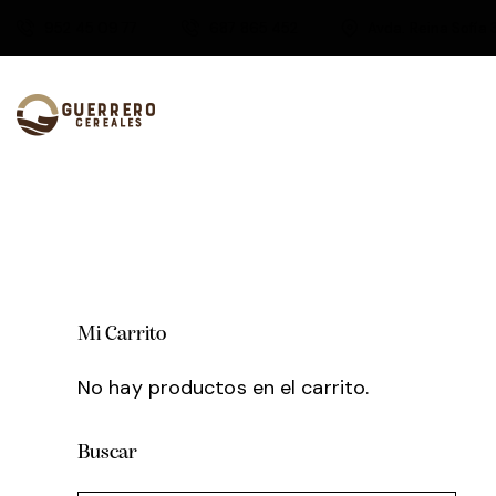
952 45 09 77
687 865 452
Avda. Reina Sofía 
Mi Carrito
No hay productos en el carrito.
Buscar