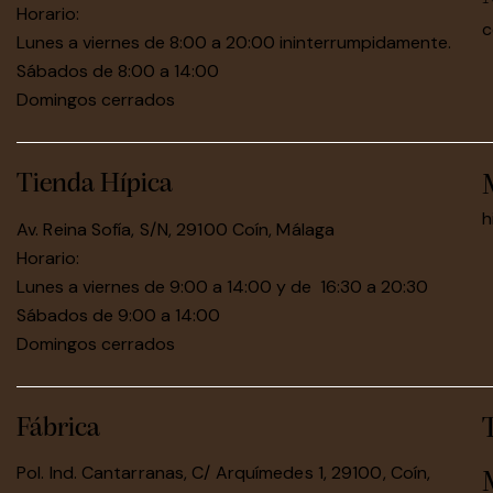
Horario:
c
Lunes a viernes de 8:00 a 20:00 ininterrumpidamente.
Sábados de 8:00 a 14:00
Domingos cerrados
Tienda Hípica
h
Av. Reina Sofía, S/N, 29100 Coín, Málaga
Horario:
Lunes a viernes de 9:00 a 14:00 y de 16:30 a 20:30
Sábados de 9:00 a 14:00
Domingos cerrados
Fábrica
Pol. Ind. Cantarranas, C/ Arquímedes 1, 29100, Coín,