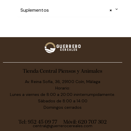
Suplementos
×
Tienda Central Piensos y Animales
Av. Reina Sofía, 36, 29100 Coín, Málaga
Horario:
Lunes a viernes de 8:00 a 20:00 ininterrumpidamente.
Sábados de 8:00 a 14:00
Domingos cerrados
Tel: 952 45 09 77
Móvil:
620 707 302
central@guerrerocereales.com