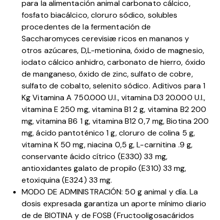
para la alimentación animal carbonato cálcico,
fosfato biacálcico, cloruro sódico, solubles
procedentes de la fermentación de
Saccharomyces cerevisiæ ricos en mananos y
otros azúcares, D,L-metionina, óxido de magnesio,
iodato cálcico anhidro, carbonato de hierro, óxido
de manganeso, óxido de zinc, sulfato de cobre,
sulfato de cobalto, selenito sódico. Aditivos para 1
Kg Vitamina A 750.000 U.I., vitamina D3 20.000 U.I.,
vitamina E 250 mg, vitamina B1 2 g, vitamina B2 200
mg, vitamina B6 1 g, vitamina B12 0,7 mg, Biotina 200
mg, ácido pantoténico 1 g, cloruro de colina 5 g,
vitamina K 50 mg, niacina 0,5 g, L-carnitina .9 g,
conservante ácido cítrico (E330) 33 mg,
antioxidantes galato de propilo (E310) 33 mg,
etoxiquina (E324) 33 mg.
MODO DE ADMINISTRACIÓN: 50 g animal y día. La
dosis expresada garantiza un aporte mínimo diario
de de BIOTINA y de FOSB (Fructooligosacáridos