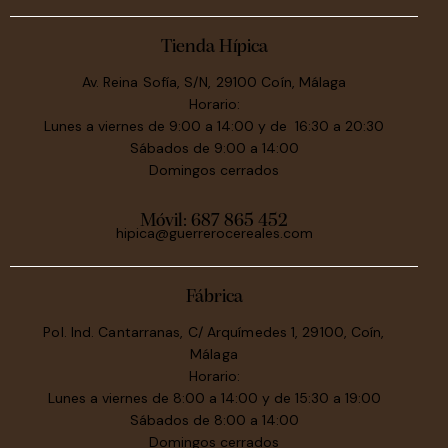
Tienda Hípica
Av. Reina Sofía, S/N, 29100 Coín, Málaga
Horario:
Lunes a viernes de 9:00 a 14:00 y de 16:30 a 20:30
Sábados de 9:00 a 14:00
Domingos cerrados
Móvil:
687 865 452
hipica@guerrerocereales.com
Fábrica
Pol. Ind. Cantarranas, C/ Arquímedes 1, 29100, Coín,
Málaga
Horario:
Lunes a viernes de 8:00 a 14:00 y de 15:30 a 19:00
Sábados de 8:00 a 14:00
Domingos cerrados