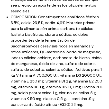
sea preciso un aporte de estos oligoelementos
esenciales.
COMPOSICIÓN: Constituyentes analíticos fósforo
3,5%, calcio 23,5%, sodio 4,9% Materias primas
para la alimentación animal carbonato cálcico,
fosfato biacálcico, cloruro sódico, solubles
procedentes de la fermentación de
Saccharomyces cerevisiæ ricos en mananos y
otros azúcares, D,L-metionina, óxido de magnesio,
iodato cálcico anhidro, carbonato de hierro, óxido
de manganeso, óxido de zinc, sulfato de cobre,
sulfato de cobalto, selenito sódico. Aditivos para 1
Kg Vitamina A 750.000 U.I., vitamina D3 20.000 U.I.,
vitamina E 250 mg, vitamina B1 2 g, vitamina B2 200
mg, vitamina B6 1 g, vitamina B12 0,7 mg, Biotina 200
mg, ácido pantoténico 1 g, cloruro de colina 5 g,
vitamina K 50 mg, niacina 0,5 g, L-carnitina .9 g,
conservante ácido cítrico (E330) 33 mg,