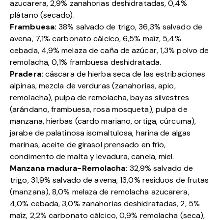
azucarera, 2,9% zanahorias deshidratadas, 0,4%
plátano (secado).
Frambuesa:
38% salvado de trigo, 36,3% salvado de
avena, 7,1% carbonato cálcico, 6,5% maíz, 5,4%
cebada, 4,9% melaza de caña de azúcar, 1,3% polvo de
remolacha, 0,1% frambuesa deshidratada.
Pradera:
cáscara de hierba seca de las estribaciones
alpinas, mezcla de verduras (zanahorias, apio,
remolacha), pulpa de remolacha, bayas silvestres
(arándano, frambuesa, rosa mosqueta), pulpa de
manzana, hierbas (cardo mariano, ortiga, cúrcuma),
jarabe de palatinosa isomaltulosa, harina de algas
marinas, aceite de girasol prensado en frío,
condimento de malta y levadura, canela, miel.
Manzana madura-Remolacha:
32,9% salvado de
trigo, 31,9% salvado de avena, 13,0% residuos de frutas
(manzana), 8,0% melaza de remolacha azucarera,
4,0% cebada, 3,0% zanahorias deshidratadas, 2, 5%
maíz, 2,2% carbonato cálcico, 0,9% remolacha (seca),