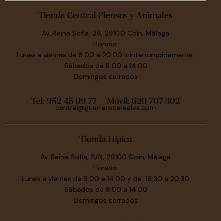
Tienda Central Piensos y Animales
Av. Reina Sofía, 36, 29100 Coín, Málaga
Horario:
Lunes a viernes de 8:00 a 20:00 ininterrumpidamente.
Sábados de 8:00 a 14:00
Domingos cerrados
Tel: 952 45 09 77
Móvil:
620 707 302
central@guerrerocereales.com
Tienda Hípica
Av. Reina Sofía, S/N, 29100 Coín, Málaga
Horario:
Lunes a viernes de 9:00 a 14:00 y de 16:30 a 20:30
Sábados de 9:00 a 14:00
Domingos cerrados