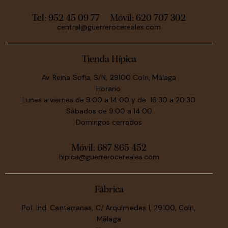
Tel: 952 45 09 77
Móvil:
620 707 302
central@guerrerocereales.com
Tienda Hípica
Av. Reina Sofía, S/N, 29100 Coín, Málaga
Horario:
Lunes a viernes de 9:00 a 14:00 y de 16:30 a 20:30
Sábados de 9:00 a 14:00
Domingos cerrados
Móvil:
687 865 452
hipica@guerrerocereales.com
Fábrica
Pol. Ind. Cantarranas, C/ Arquímedes 1, 29100, Coín,
Málaga