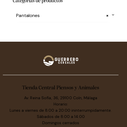
Categorias de productos
Pantalones
×
Tienda Central Piensos y Animales
Av. Reina Sofía, 36, 29100 Coín, Málaga
Horario:
Lunes a viernes de 8:00 a 20:00 ininterrumpidamente.
Sábados de 8:00 a 14:00
Domingos cerrados