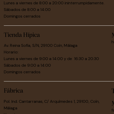
Lunes a viernes de 8:00 a 20:00 ininterrumpidamente.
Sábados de 8:00 a 14:00
Domingos cerrados
Tienda Hípica
h
Av. Reina Sofía, S/N, 29100 Coín, Málaga
Horario:
Lunes a viernes de 9:00 a 14:00 y de 16:30 a 20:30
Sábados de 9:00 a 14:00
Domingos cerrados
Fábrica
Pol. Ind. Cantarranas, C/ Arquímedes 1, 29100, Coín,
Málaga
f