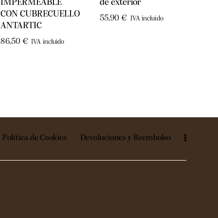
IMPERMEABLE
de exterior
ECO.
CON CUBRECUELLO
55,90
€
29,9
IVA incluido
ANTARTIC
86,50
€
IVA incluido
Política de Cookies
Devoluciones y Reembolso