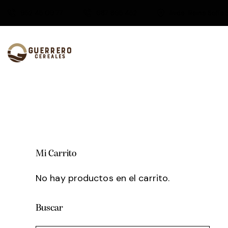
952 45 09 77
687 865 452
Avda. Reina Sofía 
Mi Carrito
No hay productos en el carrito.
Buscar