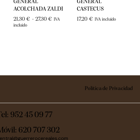
GENERAL
GENERAL
ACOLCHADA ZALDI
CASTECUS
21,30
€
-
27,30
€
17,20
€
IVA
IVA incluido
incluido
Política de Privacidad
Tel: 952 45 09 77
Móvil:
620 707 302
entral@guerrerocereales.com