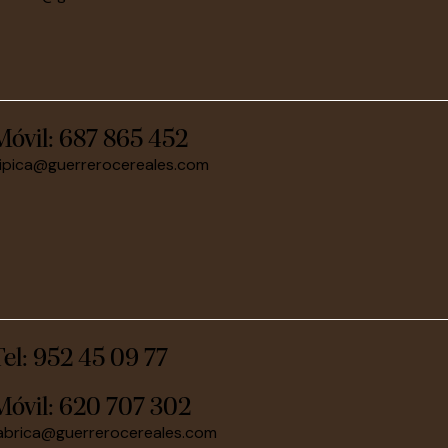
Móvil:
687 865 452
ipica@guerrerocereales.com
Tel: 952 45 09 77
Móvil:
620 707 302
abrica@guerrerocereales.com