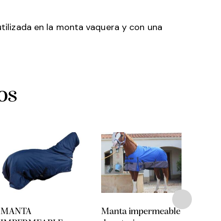
 utilizada en la monta vaquera y con una
os
MANTA
Manta impermeable
MAN