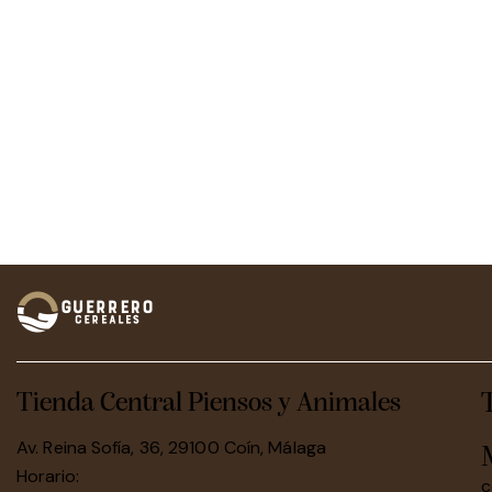
Tienda Central Piensos y Animales
Av. Reina Sofía, 36, 29100 Coín, Málaga
Horario:
c