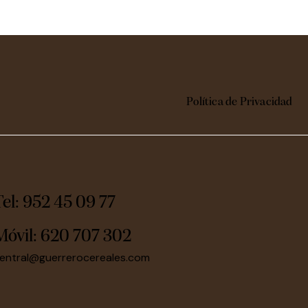
Política de Privacidad
Tel: 952 45 09 77
Móvil:
620 707 302
entral@guerrerocereales.com