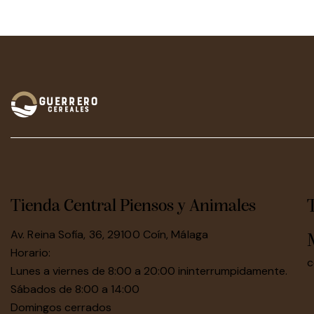
Tienda Central Piensos y Animales
Av. Reina Sofía, 36, 29100 Coín, Málaga
Horario:
c
Lunes a viernes de 8:00 a 20:00 ininterrumpidamente.
Sábados de 8:00 a 14:00
Domingos cerrados