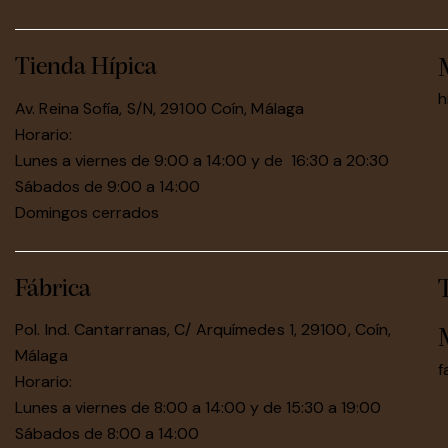
Tienda Hípica
h
Av. Reina Sofía, S/N, 29100 Coín, Málaga
Horario:
Lunes a viernes de 9:00 a 14:00 y de 16:30 a 20:30
Sábados de 9:00 a 14:00
Domingos cerrados
Fábrica
Pol. Ind. Cantarranas, C/ Arquímedes 1, 29100, Coín,
Málaga
f
Horario:
Lunes a viernes de 8:00 a 14:00 y de 15:30 a 19:00
Sábados de 8:00 a 14:00