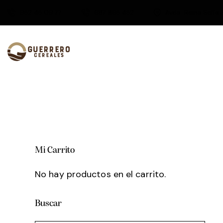
952 45 09 77
687 865 452
Avda. Reina Sofía 
Mi Carrito
No hay productos en el carrito.
Buscar