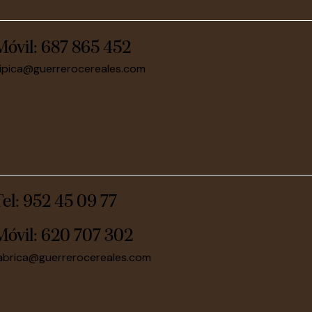
Móvil:
687 865 452
ipica@guerrerocereales.com
Tel: 952 45 09 77
Móvil:
620 707 302
abrica@guerrerocereales.com