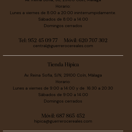
Horario:
Lunes a viernes de 8:00 a 20:00 ininterrumpidamente.
Sábados de 8:00 a 14:00
Domingos cerrados
Tel: 952 45 09 77
Móvil:
620 707 302
central@guerrerocereales.com
Tienda Hípica
Av. Reina Sofía, S/N, 29100 Coín, Málaga
Horario:
Lunes a viernes de 9:00 a 14:00 y de 16:30 a 20:30
Sábados de 9:00 a 14:00
Domingos cerrados
Móvil:
687 865 452
hipica@guerrerocereales.com