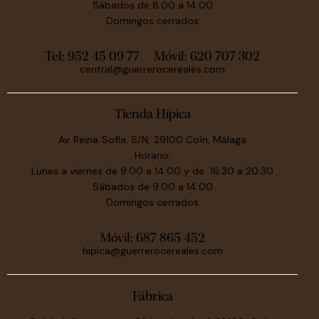
Sábados de 8:00 a 14:00
Domingos cerrados
Tel: 952 45 09 77
Móvil:
620 707 302
central@guerrerocereales.com
Tienda Hípica
Av. Reina Sofía, S/N, 29100 Coín, Málaga
Horario:
Lunes a viernes de 9:00 a 14:00 y de 16:30 a 20:30
Sábados de 9:00 a 14:00
Domingos cerrados
Móvil:
687 865 452
hipica@guerrerocereales.com
Fábrica