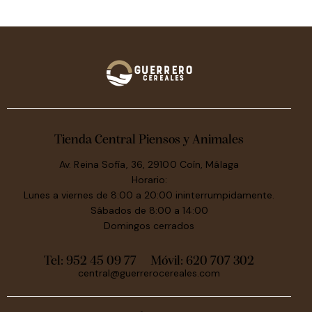
Tienda Central Piensos y Animales
Av. Reina Sofía, 36, 29100 Coín, Málaga
Horario:
Lunes a viernes de 8:00 a 20:00 ininterrumpidamente.
Sábados de 8:00 a 14:00
Domingos cerrados
Tel: 952 45 09 77
Móvil:
620 707 302
central@guerrerocereales.com