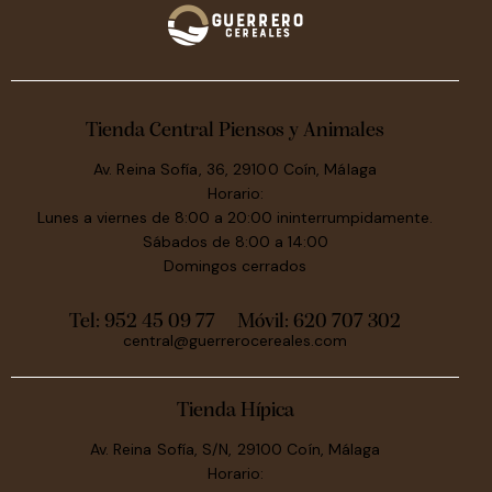
Tienda Central Piensos y Animales
Av. Reina Sofía, 36, 29100 Coín, Málaga
Horario:
Lunes a viernes de 8:00 a 20:00 ininterrumpidamente.
Sábados de 8:00 a 14:00
Domingos cerrados
Tel: 952 45 09 77
Móvil:
620 707 302
central@guerrerocereales.com
Tienda Hípica
Av. Reina Sofía, S/N, 29100 Coín, Málaga
Horario: