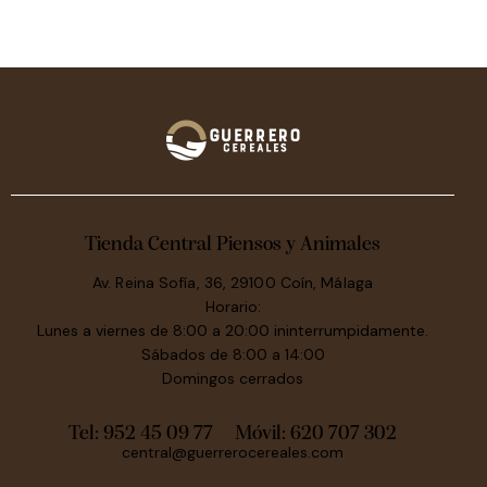
Tienda Central Piensos y Animales
Av. Reina Sofía, 36, 29100 Coín, Málaga
Horario:
Lunes a viernes de 8:00 a 20:00 ininterrumpidamente.
Sábados de 8:00 a 14:00
Domingos cerrados
Tel: 952 45 09 77
Móvil:
620 707 302
central@guerrerocereales.com