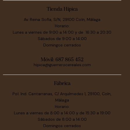
Tienda Hípica
Av. Reina Sofía, S/N, 29100 Coín, Málaga
Horario:
Lunes a viernes de 9:00 a 14:00 y de 16:30 a 20:30
Sábados de 9:00 a 14:00
Domingos cerrados
Móvil:
687 865 452
hipica@guerrerocereales.com
Fábrica
Pol. Ind. Cantarranas, C/ Arquímedes 1, 29100, Coín,
Málaga
Horario:
Lunes a viernes de 8:00 a 14:00 y de 15:30 a 19:00
Sábados de 8:00 a 14:00
Domingos cerrados