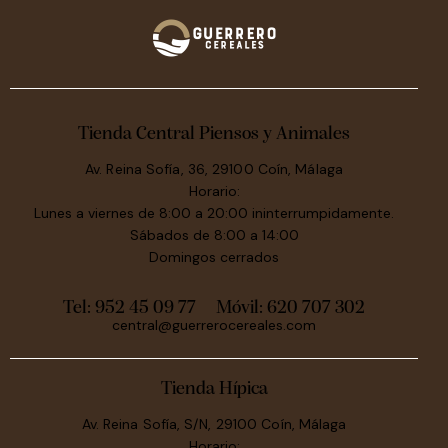
Tienda Central Piensos y Animales
Av. Reina Sofía, 36, 29100 Coín, Málaga
Horario:
Lunes a viernes de 8:00 a 20:00 ininterrumpidamente.
Sábados de 8:00 a 14:00
Domingos cerrados
Tel: 952 45 09 77
Móvil:
620 707 302
central@guerrerocereales.com
Tienda Hípica
Av. Reina Sofía, S/N, 29100 Coín, Málaga
Horario: