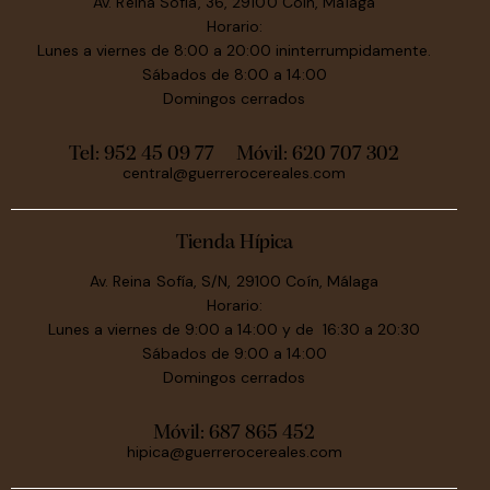
Av. Reina Sofía, 36, 29100 Coín, Málaga
Horario:
Lunes a viernes de 8:00 a 20:00 ininterrumpidamente.
Sábados de 8:00 a 14:00
Domingos cerrados
Tel: 952 45 09 77
Móvil:
620 707 302
central@guerrerocereales.com
Tienda Hípica
Av. Reina Sofía, S/N, 29100 Coín, Málaga
Horario:
Lunes a viernes de 9:00 a 14:00 y de 16:30 a 20:30
Sábados de 9:00 a 14:00
Domingos cerrados
Móvil:
687 865 452
hipica@guerrerocereales.com