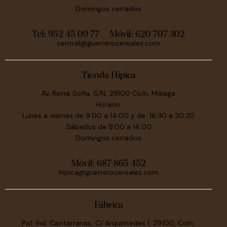
Domingos cerrados
Tel: 952 45 09 77
Móvil:
620 707 302
central@guerrerocereales.com
Tienda Hípica
Av. Reina Sofía, S/N, 29100 Coín, Málaga
Horario:
Lunes a viernes de 9:00 a 14:00 y de 16:30 a 20:30
Sábados de 9:00 a 14:00
Domingos cerrados
Móvil:
687 865 452
hipica@guerrerocereales.com
Fábrica
Pol. Ind. Cantarranas, C/ Arquímedes 1, 29100, Coín,