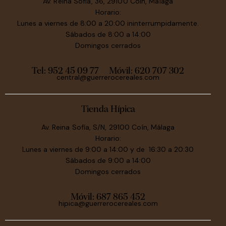
Av. Reina Sofía, 36, 29100 Coín, Málaga
Horario:
Lunes a viernes de 8:00 a 20:00 ininterrumpidamente.
Sábados de 8:00 a 14:00
Domingos cerrados
Tel: 952 45 09 77
Móvil:
620 707 302
central@guerrerocereales.com
Tienda Hípica
Av. Reina Sofía, S/N, 29100 Coín, Málaga
Horario:
Lunes a viernes de 9:00 a 14:00 y de 16:30 a 20:30
Sábados de 9:00 a 14:00
Domingos cerrados
Móvil:
687 865 452
hipica@guerrerocereales.com