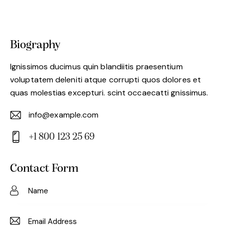
Biography
Ignissimos ducimus quin blandiitis praesentium
voluptatem deleniti atque corrupti quos dolores et
quas molestias excepturi. scint occaecatti gnissimus.
info@example.com
E-
+1 800 123 25 69
m
Ph
ail:
on
Contact Form
e: