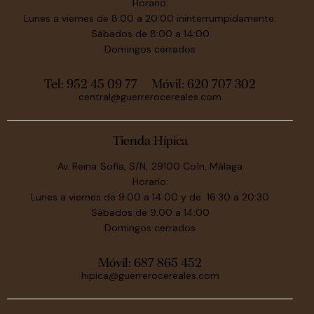
Horario:
Lunes a viernes de 8:00 a 20:00 ininterrumpidamente.
Sábados de 8:00 a 14:00
Domingos cerrados
Tel: 952 45 09 77
Móvil:
620 707 302
central@guerrerocereales.com
Tienda Hípica
Av. Reina Sofía, S/N, 29100 Coín, Málaga
Horario:
Lunes a viernes de 9:00 a 14:00 y de 16:30 a 20:30
Sábados de 9:00 a 14:00
Domingos cerrados
Móvil:
687 865 452
hipica@guerrerocereales.com