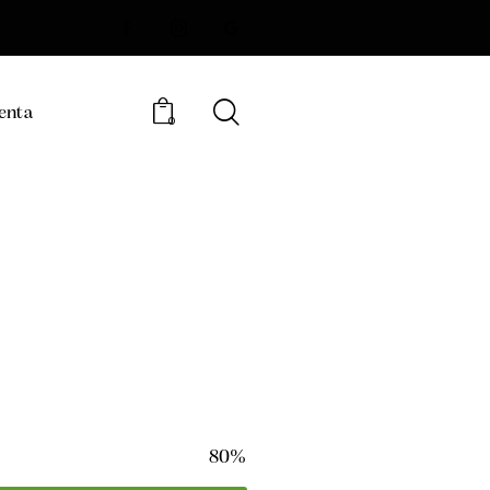
enta
0
80%