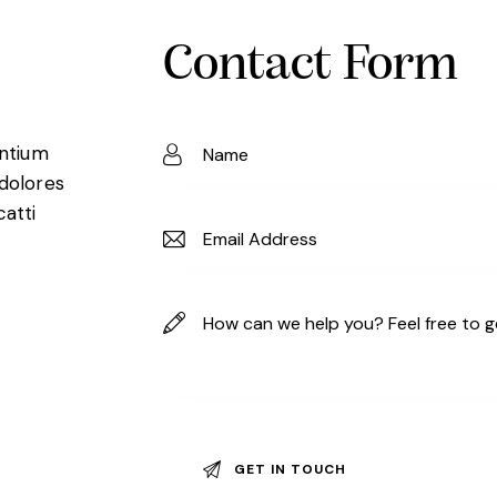
Contact Form
entium
 dolores
catti