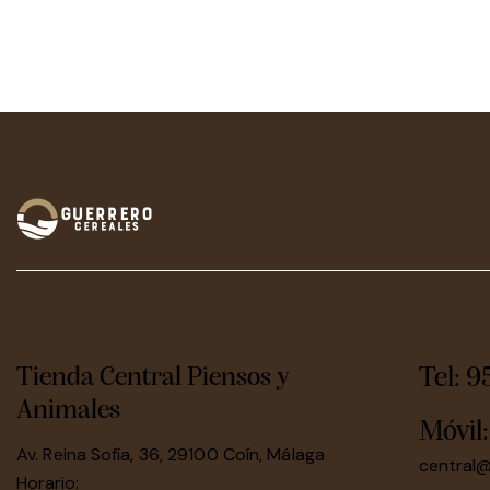
Tienda Central Piensos y
Tel: 9
Animales
Móvil
Av. Reina Sofía, 36, 29100 Coín, Málaga
central
Horario: