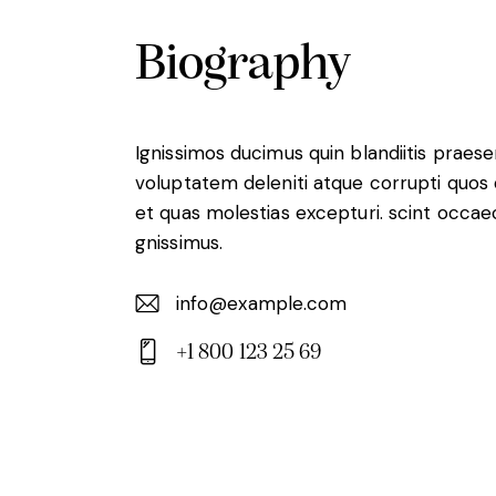
Biography
Ignissimos ducimus quin blandiitis praes
voluptatem deleniti atque corrupti quos
et quas molestias excepturi. scint occae
gnissimus.
info@example.com
E-
+1 800 123 25 69
m
Ph
ail:
on
e: