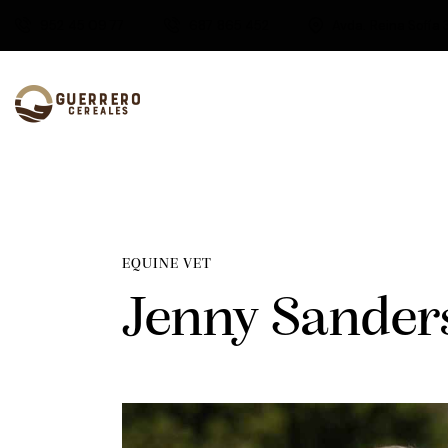
952 45 09 77
687 865 452
Avda. Reina Sofía 
EQUINE VET
Jenny Sander