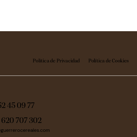
Política de Privacidad
Política de Cookies
52 45 09 77
:
620 707 302
@guerrerocereales.com