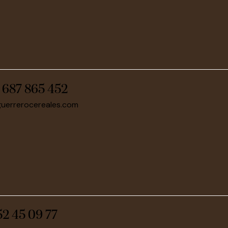
:
687 865 452
guerrerocereales.com
52 45 09 77