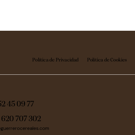
Política de Privacidad
Política de Cookies
52 45 09 77
:
620 707 302
@guerrerocereales.com