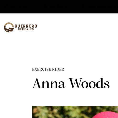
952 45 09 77
687 865 452
Avda. Reina Sofía 
EXERCISE RIDER
Anna Woods