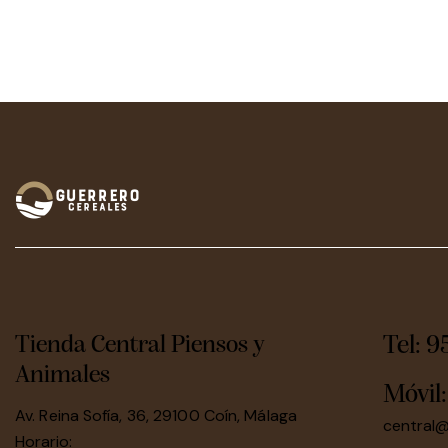
Tienda Central Piensos y
Tel: 9
Animales
Móvil
Av. Reina Sofía, 36, 29100 Coín, Málaga
central
Horario: