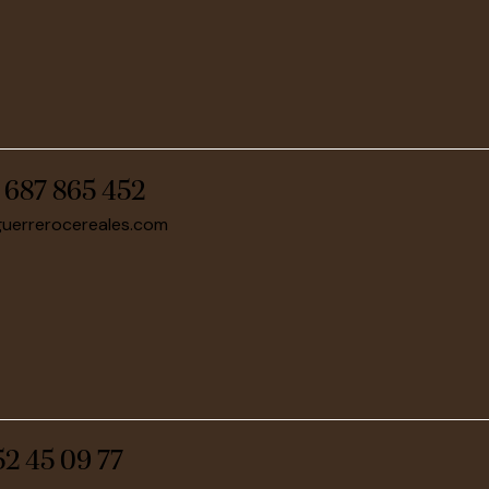
:
687 865 452
guerrerocereales.com
52 45 09 77