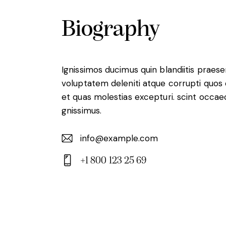
Biography
Ignissimos ducimus quin blandiitis praes
voluptatem deleniti atque corrupti quos
et quas molestias excepturi. scint occae
gnissimus.
info@example.com
E-
+1 800 123 25 69
m
Ph
ail:
on
e: