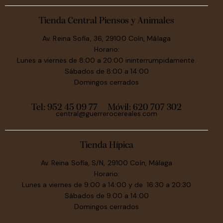
Tienda Central Piensos y Animales
Av. Reina Sofía, 36, 29100 Coín, Málaga
Horario:
Lunes a viernes de 8:00 a 20:00 ininterrumpidamente.
Sábados de 8:00 a 14:00
Domingos cerrados
Tel: 952 45 09 77
Móvil:
620 707 302
central@guerrerocereales.com
Tienda Hípica
Av. Reina Sofía, S/N, 29100 Coín, Málaga
Horario:
Lunes a viernes de 9:00 a 14:00 y de 16:30 a 20:30
Sábados de 9:00 a 14:00
Domingos cerrados