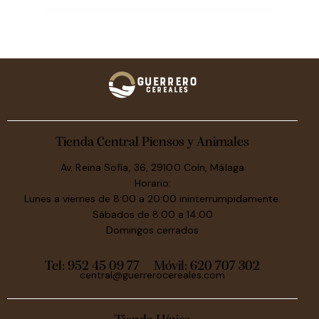
Tienda Central Piensos y Animales
Av. Reina Sofía, 36, 29100 Coín, Málaga
Horario:
Lunes a viernes de 8:00 a 20:00 ininterrumpidamente.
Sábados de 8:00 a 14:00
Domingos cerrados
Tel: 952 45 09 77
Móvil:
620 707 302
central@guerrerocereales.com