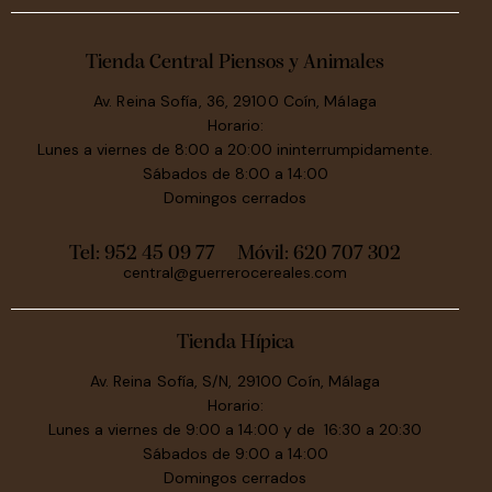
Tienda Central Piensos y Animales
Av. Reina Sofía, 36, 29100 Coín, Málaga
Horario:
Lunes a viernes de 8:00 a 20:00 ininterrumpidamente.
Sábados de 8:00 a 14:00
Domingos cerrados
Tel: 952 45 09 77
Móvil:
620 707 302
central@guerrerocereales.com
Tienda Hípica
Av. Reina Sofía, S/N, 29100 Coín, Málaga
Horario:
Lunes a viernes de 9:00 a 14:00 y de 16:30 a 20:30
Sábados de 9:00 a 14:00
Domingos cerrados