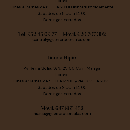
Horario:
Lunes a viernes de 8:00 a 20:00 ininterrumpidamente.
Sábados de 8:00 a 14:00
Domingos cerrados
Tel: 952 45 09 77
Móvil:
620 707 302
central@guerrerocereales.com
Tienda Hípica
Av. Reina Sofía, S/N, 29100 Coín, Málaga
Horario:
Lunes a viernes de 9:00 a 14:00 y de 16:30 a 20:30
Sábados de 9:00 a 14:00
Domingos cerrados
Móvil:
687 865 452
hipica@guerrerocereales.com