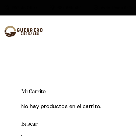
952 45 09 77
687 865 452
Avda. Reina Sofía 
Mi Carrito
No hay productos en el carrito.
Buscar