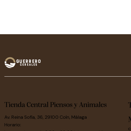
Tienda Central Piensos y Animales
Av. Reina Sofía, 36, 29100 Coín, Málaga
Horario:
c