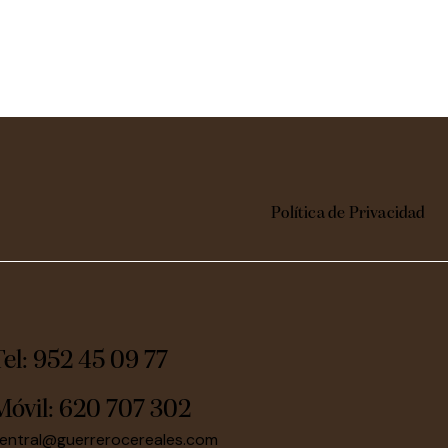
Política de Privacidad
Tel: 952 45 09 77
Móvil:
620 707 302
entral@guerrerocereales.com