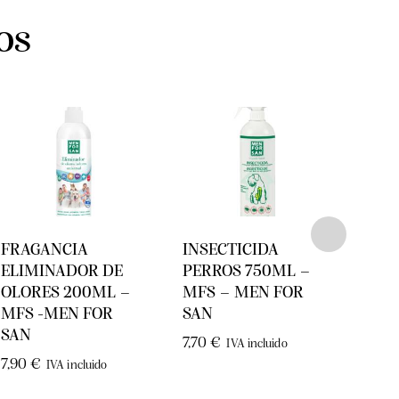
os
FRAGANCIA
INSECTICIDA
COM
ELIMINADOR DE
PERROS 750ML –
ROJ
OLORES 200ML –
MFS – MEN FOR
PAJ
MFS -MEN FOR
SAN
0,45
SAN
7,70
€
IVA incluido
7,90
€
IVA incluido