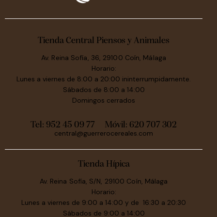
Tienda Central Piensos y Animales
Av. Reina Sofía, 36, 29100 Coín, Málaga
Horario:
Lunes a viernes de 8:00 a 20:00 ininterrumpidamente.
Sábados de 8:00 a 14:00
Domingos cerrados
Tel: 952 45 09 77
Móvil:
620 707 302
central@guerrerocereales.com
Tienda Hípica
Av. Reina Sofía, S/N, 29100 Coín, Málaga
Horario:
Lunes a viernes de 9:00 a 14:00 y de 16:30 a 20:30
Sábados de 9:00 a 14:00