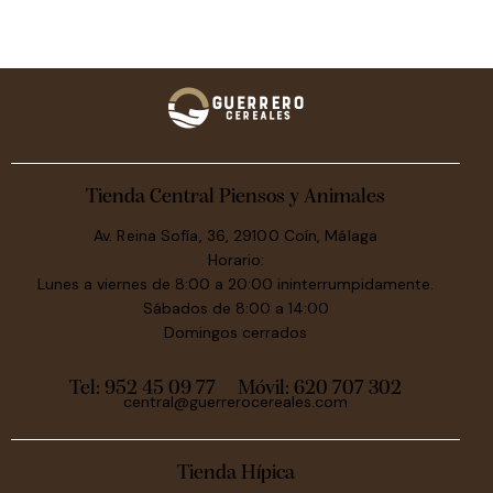
Tienda Central Piensos y Animales
Av. Reina Sofía, 36, 29100 Coín, Málaga
Horario:
Lunes a viernes de 8:00 a 20:00 ininterrumpidamente.
Sábados de 8:00 a 14:00
Domingos cerrados
Tel: 952 45 09 77
Móvil:
620 707 302
central@guerrerocereales.com
Tienda Hípica