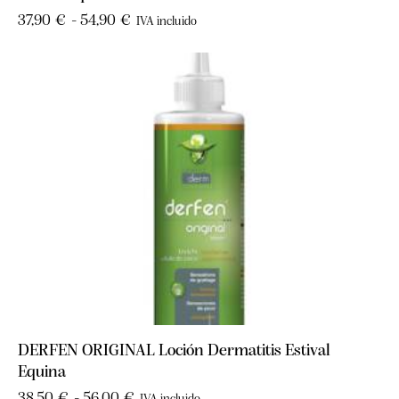
37,90
€
-
54,90
€
IVA incluido
DERFEN ORIGINAL Loción Dermatitis Estival
Equina
38,50
€
-
56,00
€