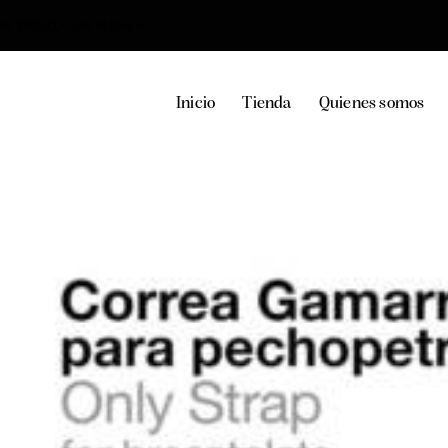
36, 29100, Coín, Málaga
Inicio
Tienda
Quienes somos