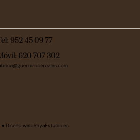
Tel: 952 45 09 77
Móvil:
620 707 302
abrica@guerrerocereales.com
s ● Diseño web
RayaEstudio.es