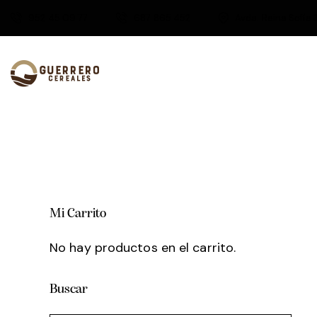
952 45 09 77
687 865 452
Avda. Reina Sofía 
Mi Carrito
No hay productos en el carrito.
Buscar