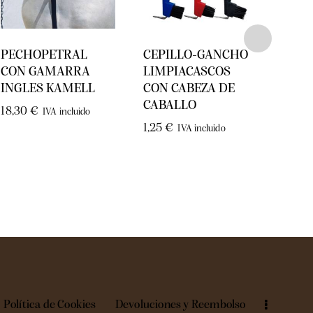
PECHOPETRAL
CEPILLO-GANCHO
Pein
CON GAMARRA
LIMPIACASCOS
limp
INGLES KAMELL
CON CABEZA DE
2,00
CABALLO
18,30
€
IVA incluido
1,25
€
IVA incluido
Política de Cookies
Devoluciones y Reembolso