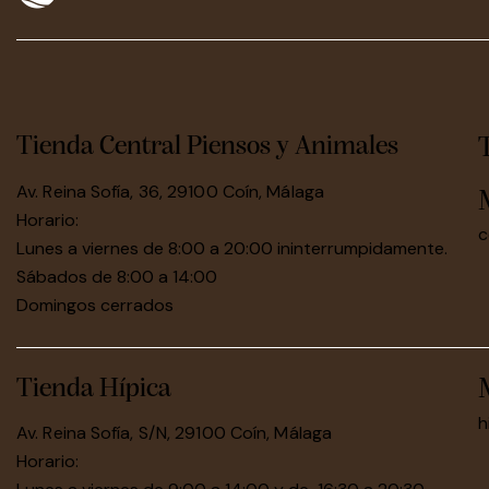
Tienda Central Piensos y Animales
Av. Reina Sofía, 36, 29100 Coín, Málaga
Horario:
c
Lunes a viernes de 8:00 a 20:00 ininterrumpidamente.
Sábados de 8:00 a 14:00
Domingos cerrados
Tienda Hípica
h
Av. Reina Sofía, S/N, 29100 Coín, Málaga
Horario: