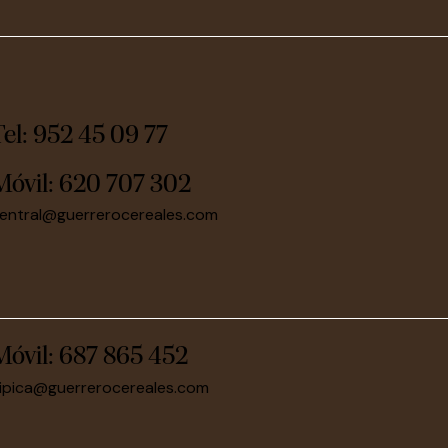
Tel: 952 45 09 77
Móvil:
620 707 302
entral@guerrerocereales.com
Móvil:
687 865 452
ipica@guerrerocereales.com