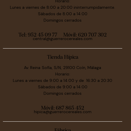
Horario:
Lunes a viernes de 8:00 a 20:00 ininterrumpidamente.
Sábados de 8:00 a 14:00
Domingos cerrados
Tel: 952 45 09 77
Móvil:
620 707 302
central@guerrerocereales.com
Tienda Hípica
Av. Reina Sofía, S/N, 29100 Coín, Málaga
Horario:
Lunes a viernes de 9:00 a 14:00 y de 16:30 a 20:30
Sábados de 9:00 a 14:00
Domingos cerrados
Móvil:
687 865 452
hipica@guerrerocereales.com
Fábrica