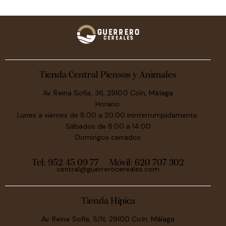
Tienda Central Piensos y Animales
Av. Reina Sofía, 36, 29100 Coín, Málaga
Horario:
Lunes a viernes de 8:00 a 20:00 ininterrumpidamente.
Sábados de 8:00 a 14:00
Domingos cerrados
Tel: 952 45 09 77
Móvil:
620 707 302
central@guerrerocereales.com
Tienda Hípica
Av. Reina Sofía, S/N, 29100 Coín, Málaga