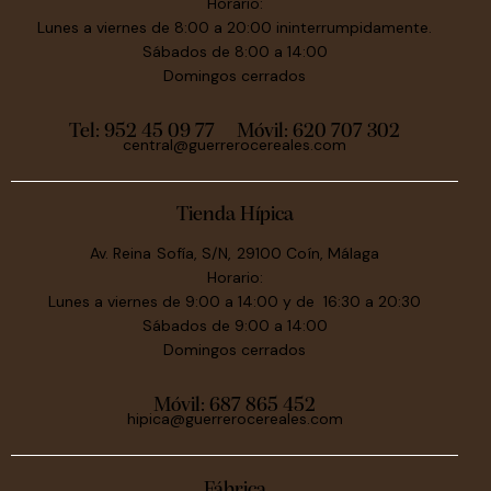
Horario:
Lunes a viernes de 8:00 a 20:00 ininterrumpidamente.
Sábados de 8:00 a 14:00
Domingos cerrados
Tel: 952 45 09 77
Móvil:
620 707 302
central@guerrerocereales.com
Tienda Hípica
Av. Reina Sofía, S/N, 29100 Coín, Málaga
Horario:
Lunes a viernes de 9:00 a 14:00 y de 16:30 a 20:30
Sábados de 9:00 a 14:00
Domingos cerrados
Móvil:
687 865 452
hipica@guerrerocereales.com
Fábrica