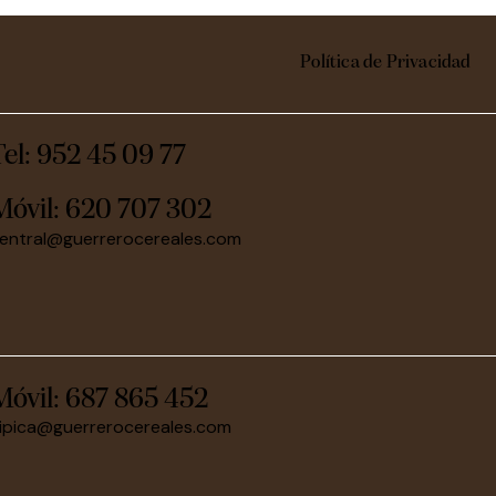
Política de Privacidad
Tel: 952 45 09 77
Móvil:
620 707 302
entral@guerrerocereales.com
Móvil:
687 865 452
ipica@guerrerocereales.com