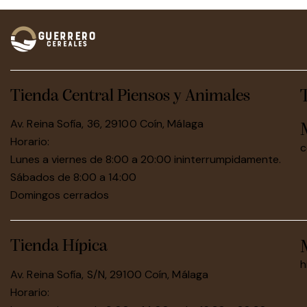
Tienda Central Piensos y Animales
Av. Reina Sofía, 36, 29100 Coín, Málaga
Horario:
c
Lunes a viernes de 8:00 a 20:00 ininterrumpidamente.
Sábados de 8:00 a 14:00
Domingos cerrados
Tienda Hípica
h
Av. Reina Sofía, S/N, 29100 Coín, Málaga
Horario: