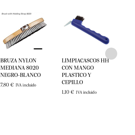
BRUZA NYLON
LIMPIACASCOS HH
Limp
MEDIANA 8020
CON MANGO
pvc c
NEGRO-BLANCO
PLASTICO Y
1,60
CEPILLO
7,80
€
IVA incluido
1,10
€
IVA incluido