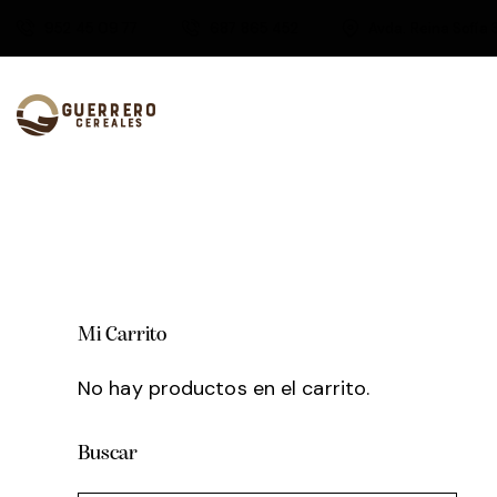
952 45 09 77
687 865 452
Avda. Reina Sofía 
Mi Carrito
No hay productos en el carrito.
Buscar