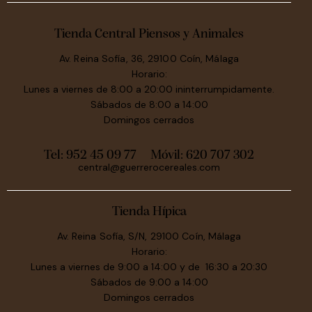
Tienda Central Piensos y Animales
Av. Reina Sofía, 36, 29100 Coín, Málaga
Horario:
Lunes a viernes de 8:00 a 20:00 ininterrumpidamente.
Sábados de 8:00 a 14:00
Domingos cerrados
Tel: 952 45 09 77
Móvil:
620 707 302
central@guerrerocereales.com
Tienda Hípica
Av. Reina Sofía, S/N, 29100 Coín, Málaga
Horario:
Lunes a viernes de 9:00 a 14:00 y de 16:30 a 20:30
Sábados de 9:00 a 14:00
Domingos cerrados