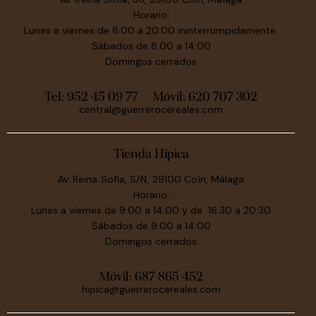
Horario:
Lunes a viernes de 8:00 a 20:00 ininterrumpidamente.
Sábados de 8:00 a 14:00
Domingos cerrados
Tel: 952 45 09 77
Móvil:
620 707 302
central@guerrerocereales.com
Tienda Hípica
Av. Reina Sofía, S/N, 29100 Coín, Málaga
Horario:
Lunes a viernes de 9:00 a 14:00 y de 16:30 a 20:30
Sábados de 9:00 a 14:00
Domingos cerrados
Móvil:
687 865 452
hipica@guerrerocereales.com