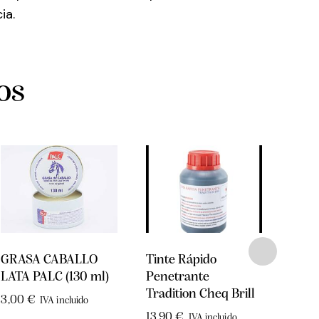
ia.
os
GRASA CABALLO
Tinte Rápido
JAB
LATA PALC (130 ml)
Penetrante
GUA
Tradition Cheq Brill
CON
3,00
€
IVA incluido
CON
13,90
€
IVA incluido