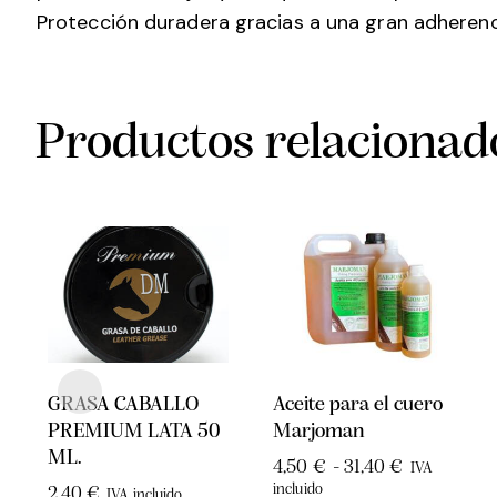
Protección duradera gracias a una gran adherenc
Productos relacionad
GRASA CABALLO
Aceite para el cuero
PREMIUM LATA 50
Marjoman
ML.
4,50
€
-
31,40
€
IVA
incluido
2,40
€
IVA incluido