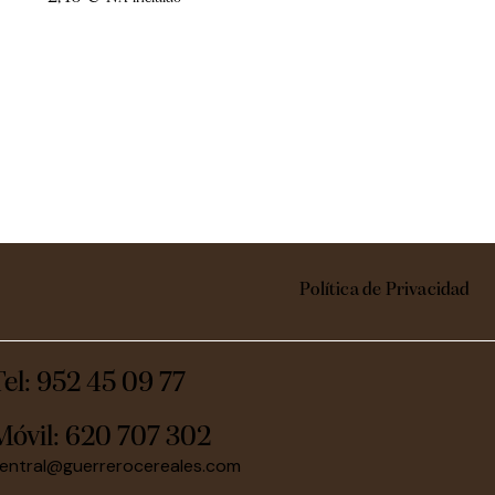
Política de Privacidad
Tel: 952 45 09 77
Móvil:
620 707 302
entral@guerrerocereales.com