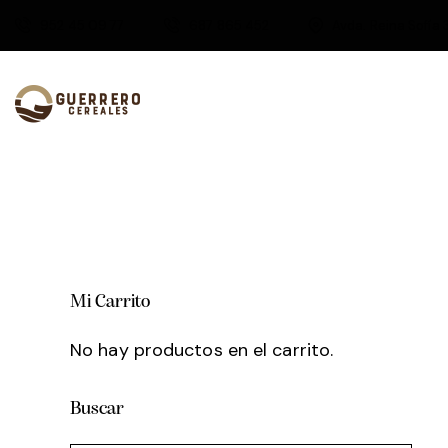
952 45 09 77
687 865 452
Avda. Reina Sofía 
Mi Carrito
No hay productos en el carrito.
Buscar