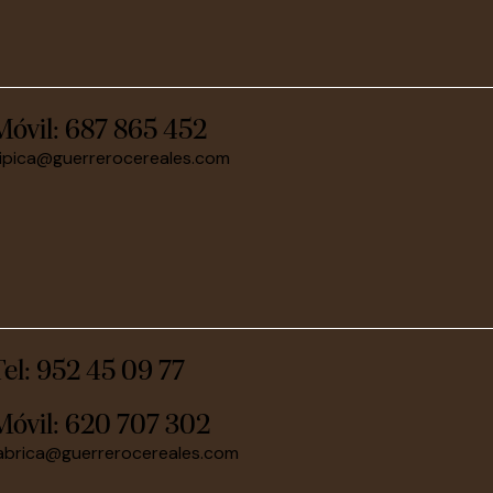
Móvil:
687 865 452
ipica@guerrerocereales.com
Tel: 952 45 09 77
Móvil:
620 707 302
abrica@guerrerocereales.com