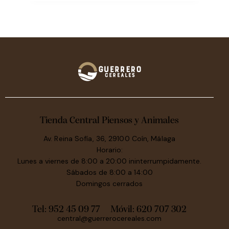
Tienda Central Piensos y Animales
Av. Reina Sofía, 36, 29100 Coín, Málaga
Horario:
Lunes a viernes de 8:00 a 20:00 ininterrumpidamente.
Sábados de 8:00 a 14:00
Domingos cerrados
Tel: 952 45 09 77
Móvil:
620 707 302
central@guerrerocereales.com