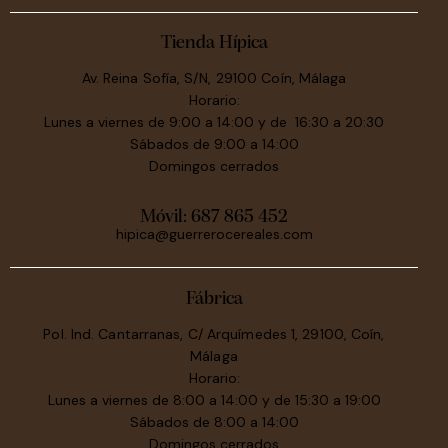
Tienda Hípica
Av. Reina Sofía, S/N, 29100 Coín, Málaga
Horario:
Lunes a viernes de 9:00 a 14:00 y de 16:30 a 20:30
Sábados de 9:00 a 14:00
Domingos cerrados
Móvil:
687 865 452
hipica@guerrerocereales.com
Fábrica
Pol. Ind. Cantarranas, C/ Arquímedes 1, 29100, Coín,
Málaga
Horario:
Lunes a viernes de 8:00 a 14:00 y de 15:30 a 19:00
Sábados de 8:00 a 14:00
Domingos cerrados