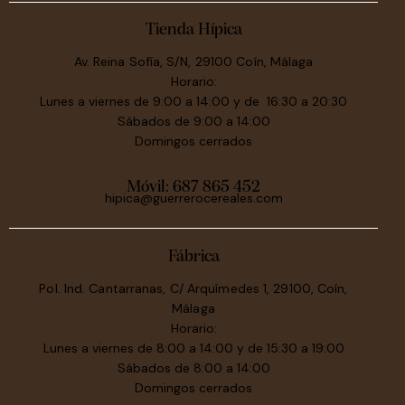
Tienda Hípica
Av. Reina Sofía, S/N, 29100 Coín, Málaga
Horario:
Lunes a viernes de 9:00 a 14:00 y de 16:30 a 20:30
Sábados de 9:00 a 14:00
Domingos cerrados
Móvil:
687 865 452
hipica@guerrerocereales.com
Fábrica
Pol. Ind. Cantarranas, C/ Arquímedes 1, 29100, Coín,
Málaga
Horario:
Lunes a viernes de 8:00 a 14:00 y de 15:30 a 19:00
Sábados de 8:00 a 14:00
Domingos cerrados