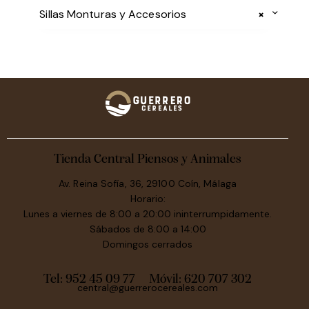
Sillas Monturas y Accesorios
×
Tienda Central Piensos y Animales
Av. Reina Sofía, 36, 29100 Coín, Málaga
Horario:
Lunes a viernes de 8:00 a 20:00 ininterrumpidamente.
Sábados de 8:00 a 14:00
Domingos cerrados
Tel: 952 45 09 77
Móvil:
620 707 302
central@guerrerocereales.com