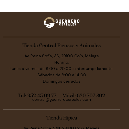
Tienda Central Piensos y Animales
Av. Reina Sofía, 36, 29100 Coín, Málaga
Horario:
Lunes a viernes de 8:00 a 20:00 ininterrumpidamente.
Sábados de 8:00 a 14:00
Domingos cerrados
Tel: 952 45 09 77
Móvil:
620 707 302
central@guerrerocereales.com
Tienda Hípica
Av. Reina Sofía, S/N, 29100 Coín, Málaga