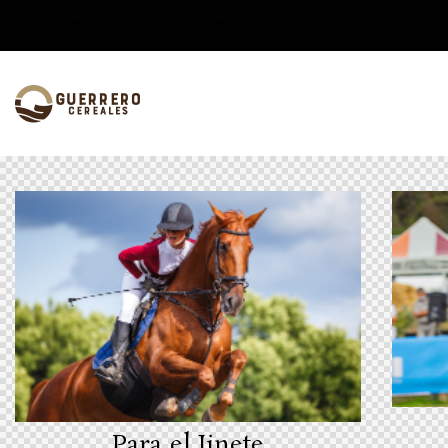
952 45 09 77
687 865 452
Avda. Reina Sofía 
Para el Jinete