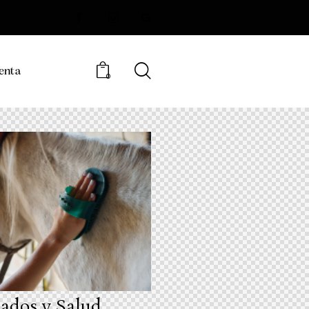
enta
0
ados y Salud