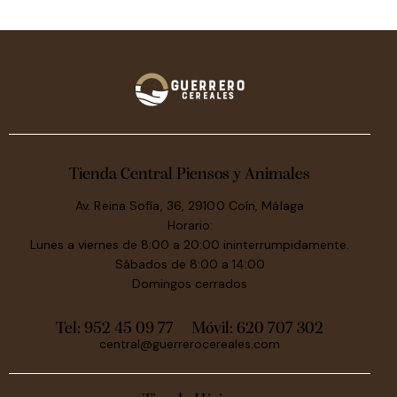
Tienda Central Piensos y Animales
Av. Reina Sofía, 36, 29100 Coín, Málaga
Horario:
Lunes a viernes de 8:00 a 20:00 ininterrumpidamente.
Sábados de 8:00 a 14:00
Domingos cerrados
Tel: 952 45 09 77
Móvil:
620 707 302
central@guerrerocereales.com